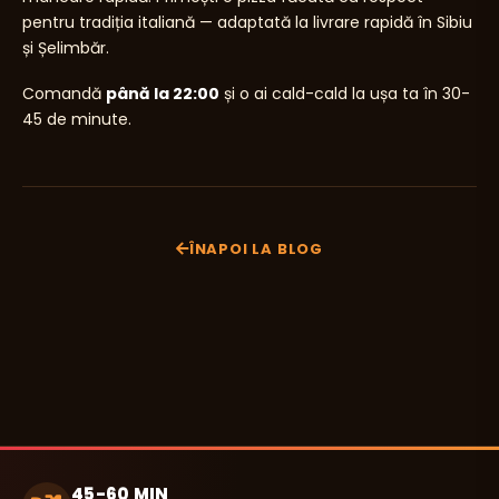
pentru tradiția italiană — adaptată la livrare rapidă în Sibiu
și Șelimbăr.
Comandă
până la 22:00
și o ai cald-cald la ușa ta în 30-
45 de minute.
ÎNAPOI LA BLOG
45-60 MIN