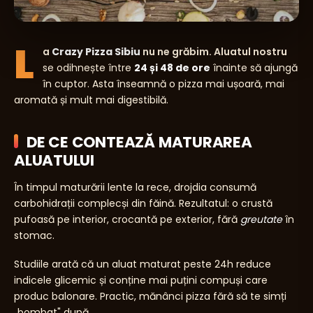
L
a
Crazy Pizza Sibiu
nu ne grăbim. Aluatul nostru
se odihnește între
24 și 48 de ore
înainte să ajungă
în cuptor. Asta înseamnă o pizza mai ușoară, mai
aromată și mult mai digestibilă.
DE CE CONTEAZĂ MATURAREA
ALUATULUI
În timpul maturării lente la rece, drojdia consumă
carbohidrații complecși din făină. Rezultatul: o crustă
pufoasă pe interior, crocantă pe exterior, fără
greutate
în
stomac.
Studiile arată că un aluat maturat peste 24h reduce
indicele glicemic și conține mai puțini compuși care
produc balonare. Practic, mănânci pizza fără să te simți
„bombat" după.