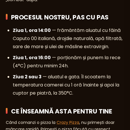
PROCESUL NOSTRU, PAS CU PAS
Ziua 1, ora 14:00
— frământăm aluatul cu făină
Caputo 00 italiană, drojdie naturală, apă filtrată,
sare de mare și ulei de măsline extravirgin.
Ziua 1, ora 16:00
— porționăm și punem la rece
(4°C) pentru minim 24h.
Ziua 2 sau 3
— aluatul e gata. Îl scoatem la
temperatura camerei cu 1 oră înainte și apoi la
cuptor pe piatră, la 350°C.
CE ÎNSEAMNĂ ASTA PENTRU TINE
Când comanzi o pizza la
Crazy Pizza
, nu primești doar
mâncare rapidă. Primești o pizza făcută cu respect