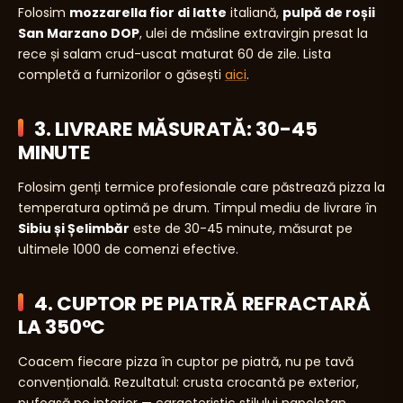
Folosim
mozzarella fior di latte
italiană,
pulpă de roșii
San Marzano DOP
, ulei de măsline extravirgin presat la
rece și salam crud-uscat maturat 60 de zile. Lista
completă a furnizorilor o găsești
aici
.
3. LIVRARE MĂSURATĂ: 30-45
MINUTE
Folosim genți termice profesionale care păstrează pizza la
temperatura optimă pe drum. Timpul mediu de livrare în
Sibiu și Șelimbăr
este de 30-45 minute, măsurat pe
ultimele 1000 de comenzi efective.
4. CUPTOR PE PIATRĂ REFRACTARĂ
LA 350°C
Coacem fiecare pizza în cuptor pe piatră, nu pe tavă
convențională. Rezultatul: crusta crocantă pe exterior,
pufoasă pe interior — caracteristic stilului napoletan.