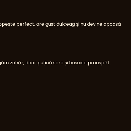
 topește perfect, are gust dulceag și nu devine apoasă
găm zahăr, doar puțină sare și busuioc proaspăt.