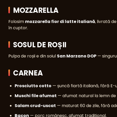
MOZZARELLA
Folosim
mozzarella fior di latte italiană
, livrată 
în cuptor.
SOSUL DE ROȘII
Pulpa de roșii e din soiul
San Marzano DOP
— singuru
CARNEA
Prosciutto cotto
— șuncă fiartă italiană, fără E-ur
Muschi file afumat
— afumat natural la lemn de 
Salam crud-uscat
— maturat 60 de zile, fără ad
Bacon
— porc românesc, afumat tradițional.