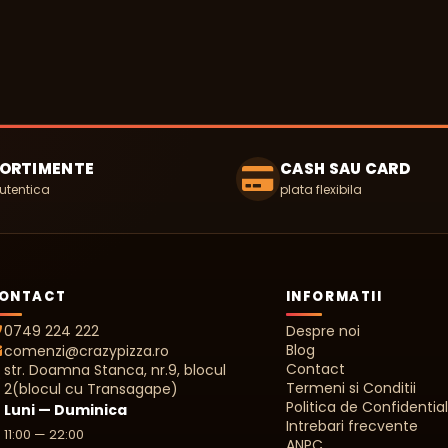
SORTIMENTE
CASH SAU CARD
utentica
plata flexibila
ONTACT
INFORMATII
0749 224 222
Despre noi
Blog
comenzi@crazypizza.ro
Contact
str. Doamna Stanca, nr.9, blocul
Termeni si Conditii
2(blocul cu Transagape)
Politica de Confidential
Luni — Duminica
Intrebari frecvente
11:00 — 22:00
ANPC