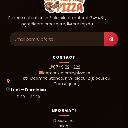
Pizzerie autentica in Sibiu. Aluat maturat 24-48h,
ingrediente proaspete, livrare rapida.
Adresa de e-mail
CONTACT
0749 224 222
comenzi@crazypizza.ro
str. Doamna Stanca, nr.9, blocul 2(blocul cu
Transagape)
Luni — Duminica
11:00 — 22:00
INFORMATII
Despre noi
Blog