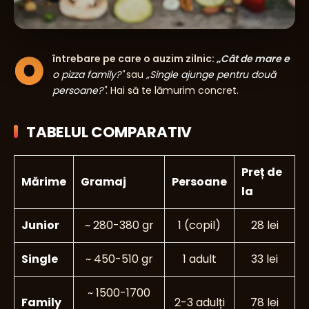
O
întrebare pe care o auzim zilnic:
„Cât de mare e
o pizza family?"
sau
„Single ajunge pentru două
persoane?"
. Hai să te lămurim concret.
TABELUL COMPARATIV
Preț de
Mărime
Gramaj
Persoane
la
Junior
~ 280-380 gr
1 (copil)
28 lei
Single
~ 450-510 gr
1 adult
33 lei
~ 1500-1700
Family
2-3 adulți
78 lei