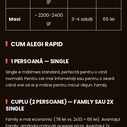
gr
~ 2200-2400
Maxi
3-4 adulți
65 lei
gr
CUM ALEGI RAPID
1 PERSOANĂ — SINGLE
Single e mărimea standard, perfectă pentru o cină
normală. Pentru cei mai înfometați sau pentru o seară
când vrei să ai și mâine pentru micul-dejun: Family.
CUPLU (2 PERSOANE) — FAMILY SAU 2X
SINGLE
Family e mai economic (78 lei vs. 2x33 = 66 lei). Avantajul
Family: amândoi mâncați aceeași pizza. Avantajul 2x