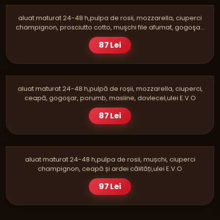
aluat maturat 24-48 h,pulpa de rosii, mozzarella, ciuperci
champignon, prosciutto cotto, muşchi file afumat, gogoşar,
roşii, măsline,ulei E.V.O
87 Lei
PIZZA
VEGETARIANA FAMILY
aluat maturat 24-48 h,pulpă de roșii, mozzarella, ciuperci,
ceapă, gogoşar, porumb, masline, dovlecel,ulei E.V.O
87 Lei
PIZZA
RUSTICA FAMILY
aluat maturat 24-48 h,pulpa de rosii, mușchi, ciuperci
champignon, ceapă și ardei călități,ulei E.V.O
97 Lei