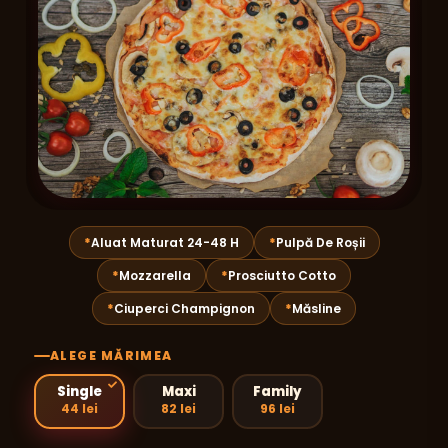
Aluat Maturat 24-48 H
Pulpă De Roșii
Mozzarella
Prosciutto Cotto
Ciuperci Champignon
Măsline
ALEGE MĂRIMEA
Single
Maxi
Family
44 lei
82 lei
96 lei