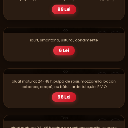
roşii, măsline,ulei E.V.O
99 Lei
SOSURI
SOS DE USTUROI - MARE
Top
iaurt, smântâna, usturoi, condimente
6 Lei
PIZZA
TARANEASCA FAMILY
Top
aluat maturat 24-48 h,pulpă de rosii, mozzarella, bacon,
cabanos, ceapă, ou bătut, ardei iute,ulei E.V.O
98 Lei
PIZZA
CRAZY SINGLE
Top
aluat maturat 24-48 h,pulpa de rosii, mozzarella, ciuperci