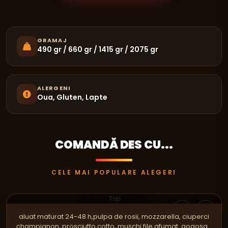
GRAMAJ
490 gr / 660 gr / 1415 gr / 2075 gr
ALERGENI
Oua, Gluten, Lapte
COMANDĂ DES CU...
CELE MAI POPULARE ALEGERI
PIZZA
CRAZY FAMILY
Top
aluat maturat 24-48 h,pulpa de rosii, mozzarella, ciuperci
champignon, prosciutto cotto, muşchi file afumat, gogoşar,