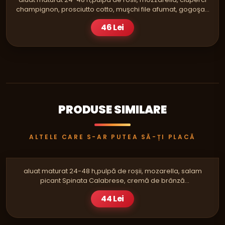
champignon, prosciutto cotto, muşchi file afumat, gogoşar,
roşii, măsline,ulei E.V.O
46 Lei
PRODUSE SIMILARE
ALTELE CARE S-AR PUTEA SĂ-ȚI PLACĂ
PIZZA
PHILADELPHIA E SALAMI SINGLE
aluat maturat 24-48 h,pulpă de roșii, mozarella, salam
picant Spinata Calabrese, cremă de brânză
philadelphia,ulei E.V.O
44 Lei
PIZZA
CRAZY MAXI