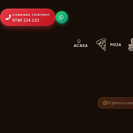
COMANDA TELEFONIC
0749 224 222
PIZZA
Fii primul car