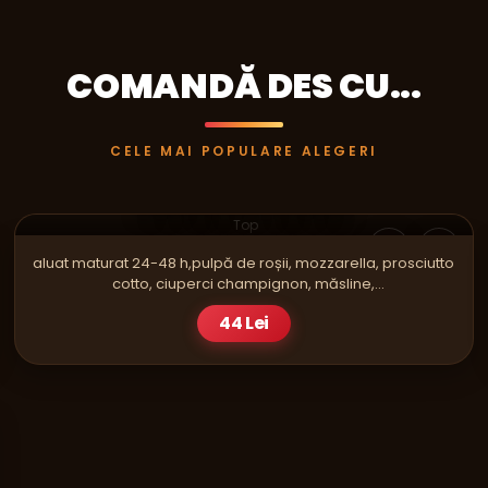
COMANDĂ DES CU...
CELE MAI POPULARE ALEGERI
PIZZA
CAPRICIOSA SINGLE
Top
aluat maturat 24-48 h,pulpă de roșii, mozzarella, prosciutto
cotto, ciuperci champignon, măsline,
gogoşar,oregano,ulei E.V.O
44 Lei