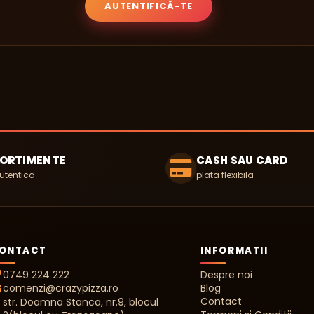
AUTENTIFICĂ-TE
SORTIMENTE
CASH SAU CARD
utentica
plata flexibila
ONTACT
INFORMATII
0749 224 222
Despre noi
Blog
comenzi@crazypizza.ro
Contact
str. Doamna Stanca, nr.9, blocul