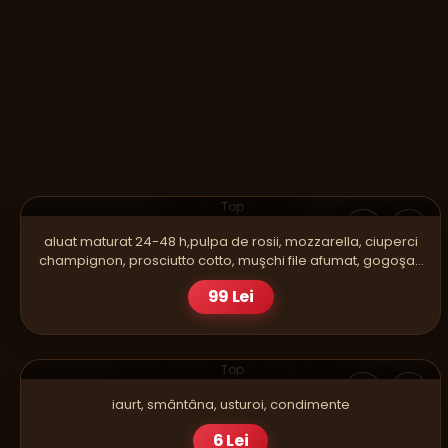
PIZZA
CRAZY FAMILY
Top
aluat maturat 24-48 h,pulpa de rosii, mozzarella, ciuperci
champignon, prosciutto cotto, muşchi file afumat, gogoşar,
roşii, măsline,ulei E.V.O
99 Lei
SOSURI
SOS DE USTUROI - MARE
Top
iaurt, smântâna, usturoi, condimente
6 Lei