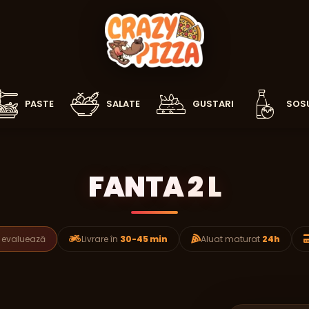
PASTE
SALATE
GUSTARI
SOSU
FANTA 2 L
e evaluează
Livrare în
30-45 min
Aluat maturat
24h