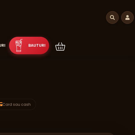
RI
BAUTURI
Card sau cash