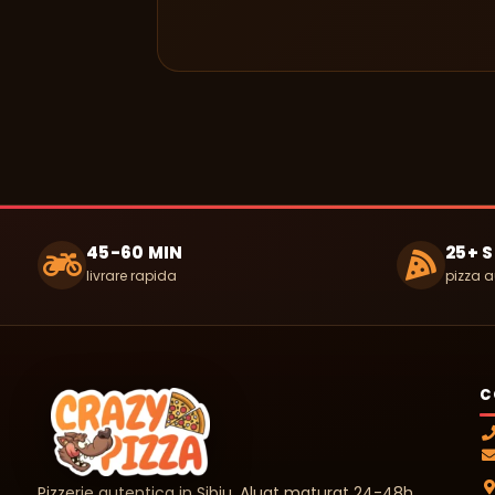
45-60 MIN
25+ 
livrare rapida
pizza a
C
Pizzerie autentica in Sibiu. Aluat maturat 24-48h,