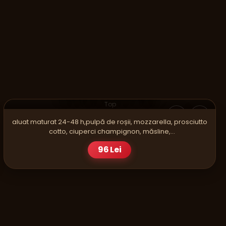
PIZZA
CAPRICIOSA FAMILY
Top
aluat maturat 24-48 h,pulpă de roșii, mozzarella, prosciutto
cotto, ciuperci champignon, măsline,
gogoşar,oregano,ulei E.V.O
96 Lei