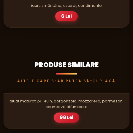
iaurt, smântâna, usturoi, condimente
6 Lei
PRODUSE SIMILARE
ALTELE CARE S-AR PUTEA SĂ-ȚI PLACĂ
PIZZA
QUATTRO FORMAGGI FAMILY
aluat maturat 24-48 h, gorgonzola, mozzarella, parmezan,
scamorza affumicata
98 Lei
PIZZA
CARBONARA SINGLE