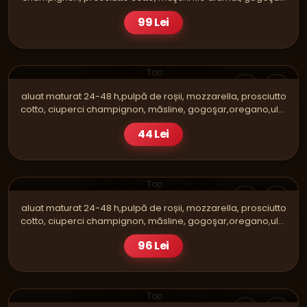
roşii, măsline,ulei E.V.O
99 Lei
PIZZA
CAPRICIOSA SINGLE
Top
aluat maturat 24-48 h,pulpă de roșii, mozzarella, prosciutto
cotto, ciuperci champignon, măsline, gogoşar,oregano,ulei
E.V.O
44 Lei
PIZZA
CAPRICIOSA FAMILY
Top
aluat maturat 24-48 h,pulpă de roșii, mozzarella, prosciutto
cotto, ciuperci champignon, măsline, gogoşar,oregano,ulei
E.V.O
96 Lei
SOSURI
SOS DE USTUROI - MARE
Top