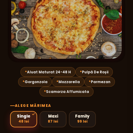
Aluat Maturat 24-48 H
Pulpă De Roșii
Gorgonzola
Mozzarella
Parmezan
Scamorza Affumicata
ALEGE MĂRIMEA
Single
Maxi
Family
48 lei
87 lei
99 lei