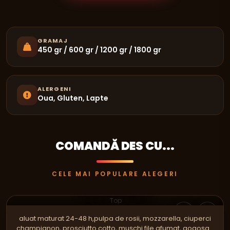
GRAMAJ
450 gr / 600 gr / 1200 gr / 1800 gr
ALERGENI
Oua, Gluten, Lapte
COMANDĂ DES CU...
CELE MAI POPULARE ALEGERI
PIZZA
CRAZY FAMILY
Top
aluat maturat 24-48 h,pulpa de rosii, mozzarella, ciuperci
champignon, prosciutto cotto, muşchi file afumat, gogoşar,