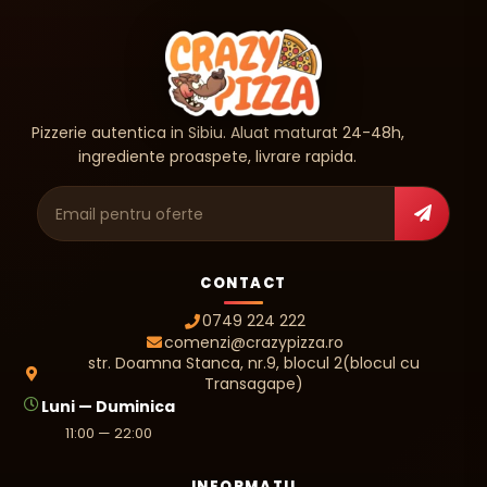
Pizzerie autentica in Sibiu. Aluat maturat 24-48h,
ingrediente proaspete, livrare rapida.
Adresa de e-mail
CONTACT
0749 224 222
comenzi@crazypizza.ro
str. Doamna Stanca, nr.9, blocul 2(blocul cu
Transagape)
Luni — Duminica
11:00 — 22:00
INFORMATII