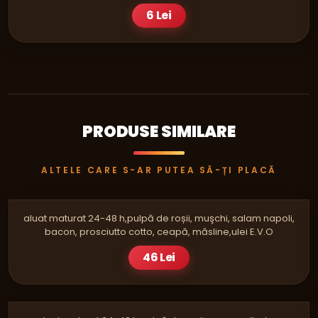
6 Lei
PRODUSE SIMILARE
ALTELE CARE S-AR PUTEA SĂ-ȚI PLACĂ
PIZZA
QUATTRO CARNI SINGLE
aluat maturat 24-48 h,pulpă de roșii, muşchi, salam napoli,
bacon, prosciutto cotto, ceapă, măsline,ulei E.V.O
46 Lei
PIZZA
TONNO E CIPOLA SINGLE