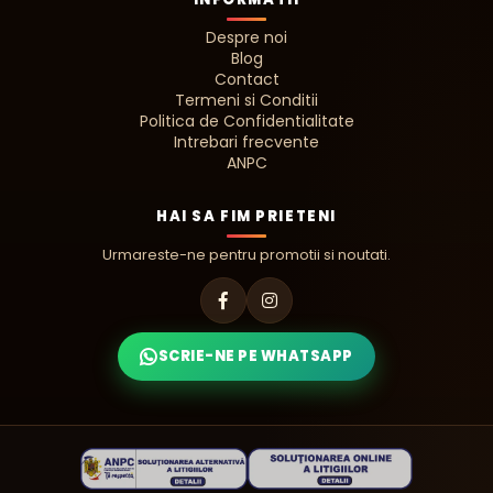
Despre noi
Blog
Contact
Termeni si Conditii
Politica de Confidentialitate
Intrebari frecvente
ANPC
HAI SA FIM PRIETENI
Urmareste-ne pentru promotii si noutati.
SCRIE-NE PE WHATSAPP
PIZZA ADAUGATA! 🍕
Completeaza comanda — sos, topping sau bautura