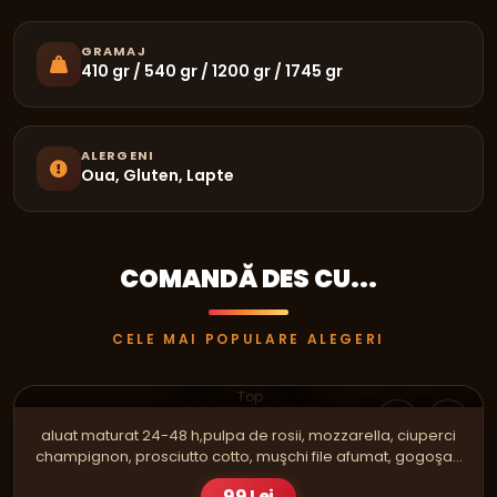
GRAMAJ
410 gr / 540 gr / 1200 gr / 1745 gr
ALERGENI
Oua, Gluten, Lapte
COMANDĂ DES CU...
CELE MAI POPULARE ALEGERI
PIZZA
CRAZY FAMILY
Top
aluat maturat 24-48 h,pulpa de rosii, mozzarella, ciuperci
champignon, prosciutto cotto, muşchi file afumat, gogoşar,
roşii, măsline,ulei E.V.O
99 Lei