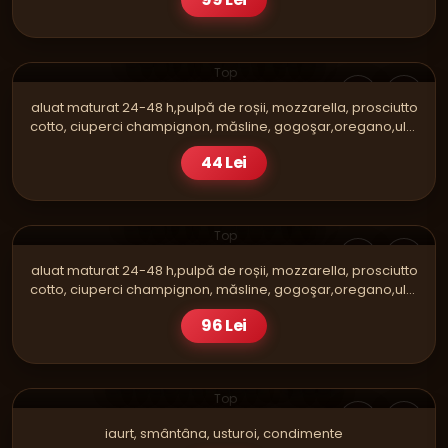
PIZZA
CAPRICIOSA SINGLE
Top
aluat maturat 24-48 h,pulpă de roșii, mozzarella, prosciutto
cotto, ciuperci champignon, măsline, gogoşar,oregano,ulei
E.V.O
44 Lei
PIZZA
CAPRICIOSA FAMILY
Top
aluat maturat 24-48 h,pulpă de roșii, mozzarella, prosciutto
cotto, ciuperci champignon, măsline, gogoşar,oregano,ulei
E.V.O
96 Lei
SOSURI
SOS DE USTUROI - MARE
Top
iaurt, smântâna, usturoi, condimente