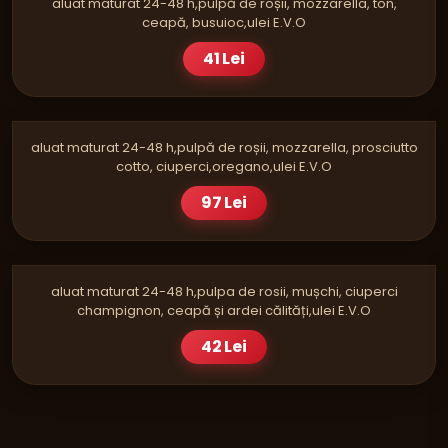
aluat maturat 24-48 h,pulpă de roșii, mozzarella, ton,
ceapă, busuioc,ulei E.V.O
41 Lei
PIZZA
PROSCIUTTO E FUNGHI FAMILY
aluat maturat 24-48 h,pulpă de roșii, mozzarella, prosciutto
cotto, ciuperci,oregano,ulei E.V.O
97 Lei
PIZZA
RUSTICA SINGLE
aluat maturat 24-48 h,pulpa de rosii, mușchi, ciuperci
champignon, ceapă și ardei călități,ulei E.V.O
42 Lei