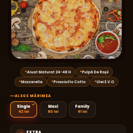
Aluat Maturat 24-48 H
Pulpă De Roșii
Mozzarella
Prosciutto Cotto
Ulei E.V.O
ALEGE MĂRIMEA
Single
Maxi
Family
42 lei
80 lei
91 lei
EXTRA